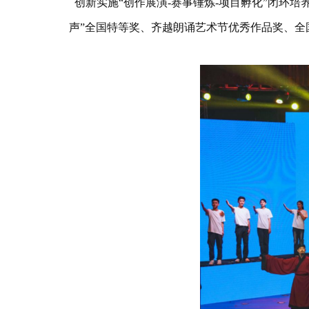
创新实施“创作展演-赛事锤炼-项目孵化”闭环培
声”全国特等奖、齐越朗诵艺术节优秀作品奖、全