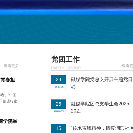
党团工作
查看更多+
查看更
PARTY GROUP
融媒学院党总支开展主题党日
话青春担
29
动
2026-05
者、“中国
干部进行座
融媒学院团总支学生会2025-
26
202...
2026-03
商学院举
“传承雷锋精神，情暖湖滨社区
15