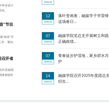
2026-03
举办毕业设计
活动。
落叶变画卷，融媒学子学雷锋
12
这场春日...
2026-03
音”节目
融媒学院党总支开展树立和践
07
展“铸音”节
正确政绩...
工作，紧扣
2026-03
青春徒步护湿地，家乡碧水共
07
院召开省
护
2026-02
校长贡振国
围绕省级科
融媒学院召开2025年度团总
14
织生...
2026-01