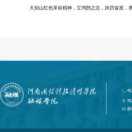
大别山红色革命精神，立鸿鹄之志，踔厉奋发，勇
电
地
邮