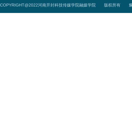
COPYRIGHT@2022河南开封科技传媒学院融媒学院 版权所有
豫